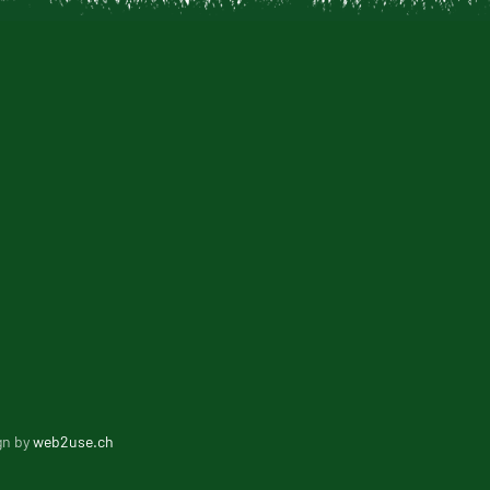
gn by
web2use.ch