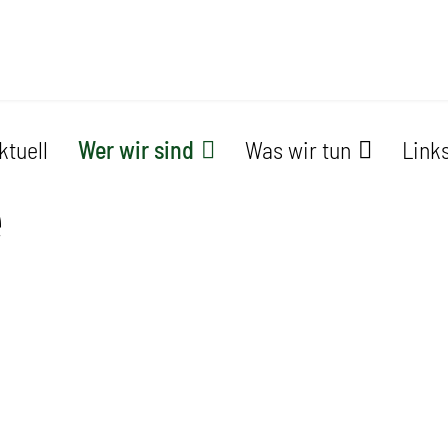
ktuell
Wer wir sind
Was wir tun
Link
e